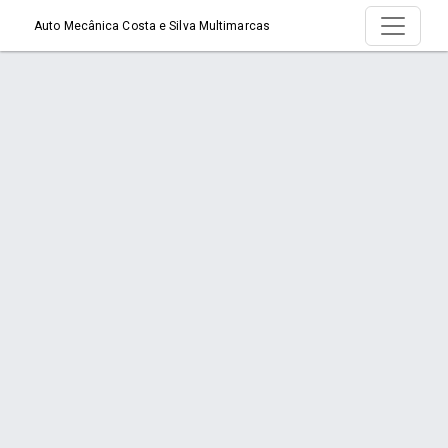
Auto Mecânica Costa e Silva Multimarcas
Página > Está na Hora de Trocar o Óleo?
Início
Página